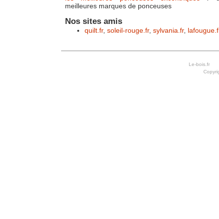
meilleures marques de ponceuses
Nos sites amis
quilt.fr
,
soleil-rouge.fr
,
sylvania.fr
,
lafougue.f
Le-bois.
Copyri